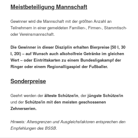
Meistbeteiligung Mannschaft
Gewinner wird die Mannschaft mit der größten Anzahl an
Teilnehmern in einer gemeldeten Familien-, Firmen-, Stammtisch-
oder Vereinsmannschaft.
Die Gewinner in dieser Disziplin erhalten Bierpreise [50 I, 30
I, 20l) – auf Wunsch auch alkoholfreie Getränke im gleichen
Wert – oder Eintrittskarten zu einem Bundesligakampf der
Ringer oder einem Regionalligaspiel der Fußballer.
Sonderpreise
Geehrt werden der
älteste Schütze/in
, der
jüngste Schütze/in
und der
Schütze/in mit den meisten geschossenen
Zehnerserien
.
Hinweis: Altersgrenzen und Ausgleichsfaktoren entsprechen den
Empfehlungen des BSSB.