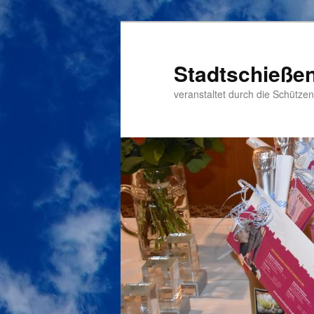
Zum
primären
Inhalt
Stadtschieße
springen
veranstaltet durch die Schütze