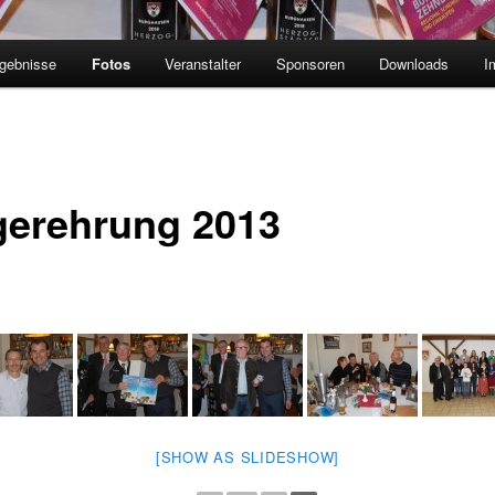
gebnisse
Fotos
Veranstalter
Sponsoren
Downloads
I
gerehrung 2013
[SHOW AS SLIDESHOW]